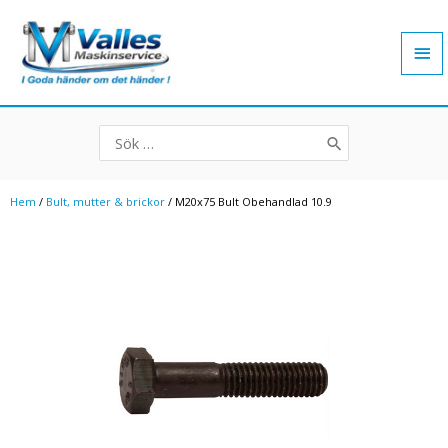
Hoppa
Hu
till
innehåll
Search
for:
Hem
/
Bult, mutter & brickor
/ M20x75 Bult Obehandlad 10.9