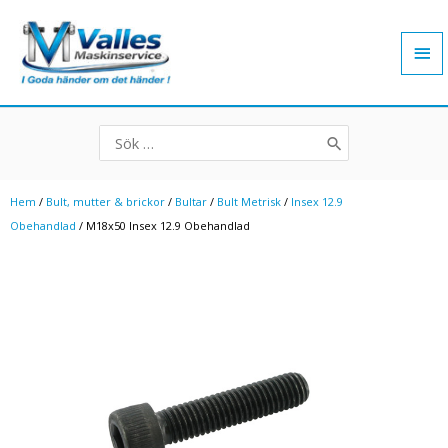
Hoppa
Hu
till
innehåll
Search
for:
Hem
/
Bult, mutter & brickor
/
Bultar
/
Bult Metrisk
/
Insex 12.9
Obehandlad
/ M18x50 Insex 12.9 Obehandlad