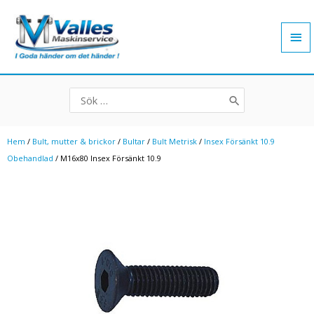
Hoppa
Hu
till
innehåll
Search
for:
Hem
/
Bult, mutter & brickor
/
Bultar
/
Bult Metrisk
/
Insex Försänkt 10.9
Obehandlad
/ M16x80 Insex Försänkt 10.9