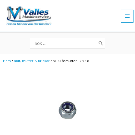
Hoppa
Hu
till
innehåll
Search
for:
Hem
/
Bult, mutter & brickor
/ M16 Låsmutter FZB 8.8