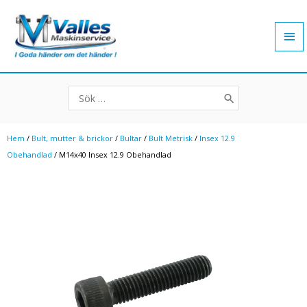
Hoppa
Hu
till
innehåll
Search
for:
Hem
/
Bult, mutter & brickor
/
Bultar
/
Bult Metrisk
/
Insex 12.9
Obehandlad
/ M14x40 Insex 12.9 Obehandlad