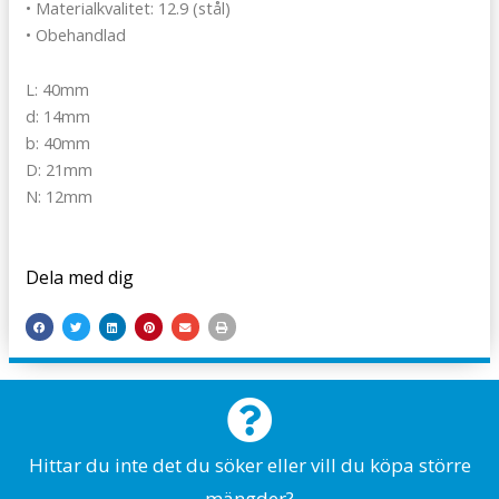
• Materialkvalitet: 12.9 (stål)
• Obehandlad
L: 40mm
d: 14mm
b: 40mm
D: 21mm
N: 12mm
Dela med dig
Hittar du inte det du söker eller vill du köpa större
mängder?