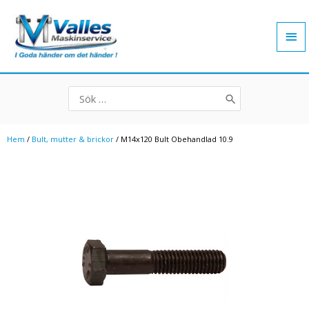
Hoppa
Hu
till
innehåll
Search
for:
Hem
/
Bult, mutter & brickor
/ M14x120 Bult Obehandlad 10.9