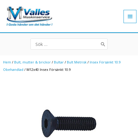
Hoppa
Hu
till
innehåll
Search
for:
Hem
/
Bult, mutter & brickor
/
Bultar
/
Bult Metrisk
/
Insex Försänkt 10.9
Obehandlad
/ M12x40 Insex Försänkt 10.9