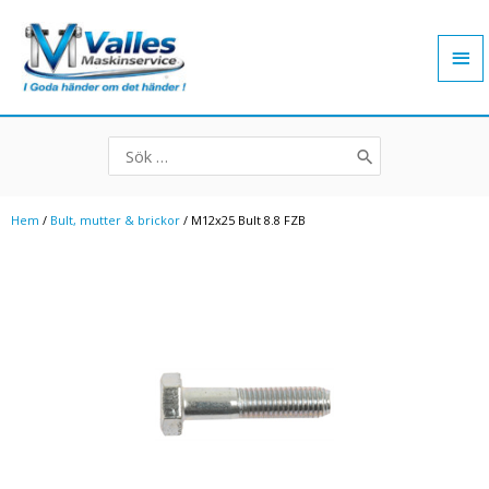
Hoppa
Hu
till
innehåll
Search
for:
Hem
/
Bult, mutter & brickor
/ M12x25 Bult 8.8 FZB