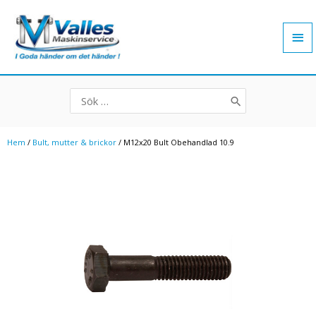
Hoppa
Hu
till
innehåll
Search
for:
Hem
/
Bult, mutter & brickor
/ M12x20 Bult Obehandlad 10.9