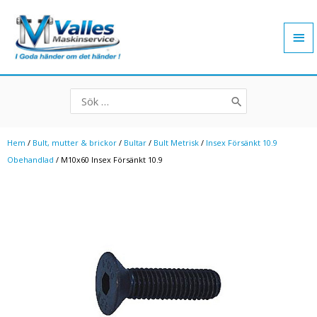
Hoppa
Hu
till
innehåll
Search
for:
Hem
/
Bult, mutter & brickor
/
Bultar
/
Bult Metrisk
/
Insex Försänkt 10.9
Obehandlad
/ M10x60 Insex Försänkt 10.9