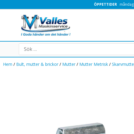
Hoppa
ÖPPETTIDER
måndag -
till
innehåll
Search
for:
Hem
/
Bult, mutter & brickor
/
Mutter
/
Mutter Metrisk
/
Skarvmutte