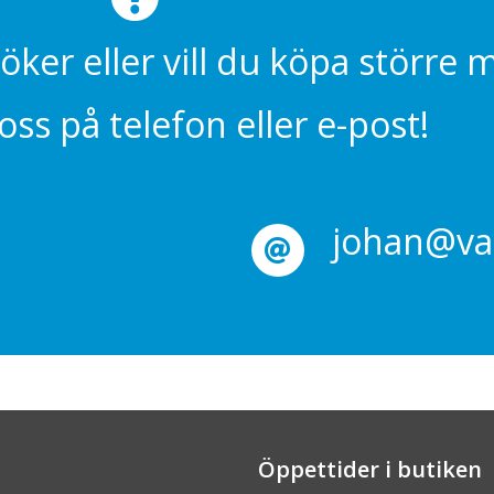
söker eller vill du köpa större
ss på telefon eller e-post!
johan@val
Öppettider i butiken