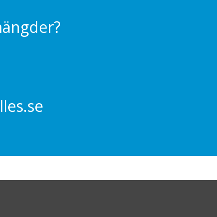
 mängder?
les.se