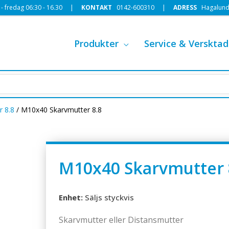
 fredag 06:30 - 16.30 |
KONTAKT
0142-600310
|
ADRESS
Hagalund
Produkter
Service & Versktad
r 8.8
/ M10x40 Skarvmutter 8.8
M10x40 Skarvmutter 
Enhet:
Säljs styckvis
Skarvmutter eller Distansmutter