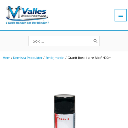
Hoppa
Hu
till
innehåll
Search
for:
Hem
/
Kemiska Produkter
/
Smörjmedel
/ Granit Rostlösare Mos² 400ml