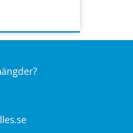
 mängder?
les.se