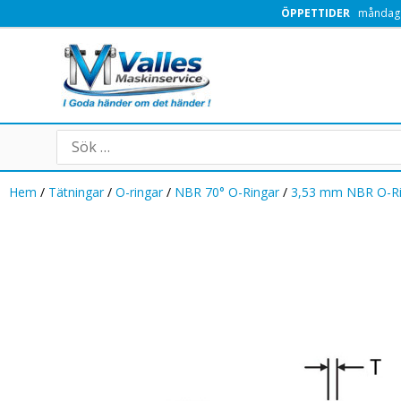
Hoppa
ÖPPETTIDER
måndag -
till
innehåll
Search
for:
Hem
/
Tätningar
/
O-ringar
/
NBR 70° O-Ringar
/
3,53 mm NBR O-R