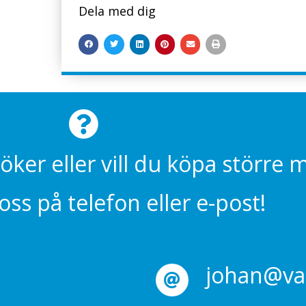
Dela med dig
söker eller vill du köpa större
ss på telefon eller e-post!
johan@val