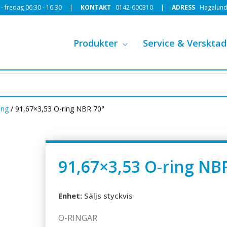
 fredag 06:30 - 16.30 |
KONTAKT
0142-600310
|
ADRESS
Hagalund
Produkter
Service & Versktad
ing
/ 91,67×3,53 O-ring NBR 70°
91,67×3,53 O-ring NB
Enhet:
Säljs styckvis
O-RINGAR