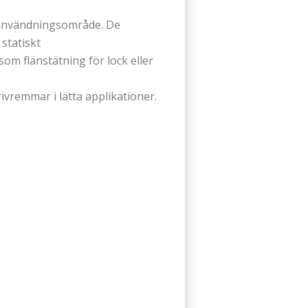
t användningsområde. De
statiskt
om flänstätning för lock eller
ivremmar i lätta applikationer.