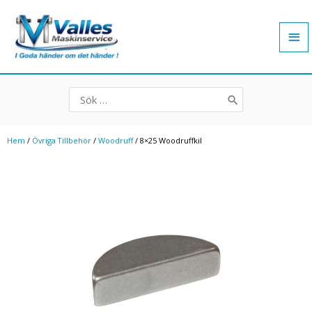
Hoppa
Hu
till
innehåll
Search
for:
Hem
/
Övriga Tillbehör
/
Woodruff
/ 8×25 Woodruffkil