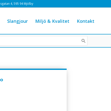
sgatan 4, 595 94 Mjölby
Slangjour
Miljö & Kvalitet
Kontakt
°