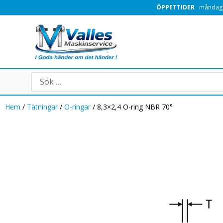
Hoppa
ÖPPETTIDER
måndag -
till
innehåll
Search
for:
Hem
/
Tätningar
/
O-ringar
/ 8,3×2,4 O-ring NBR 70°