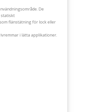
t användningsområde. De
statiskt
om flänstätning för lock eller
ivremmar i lätta applikationer.