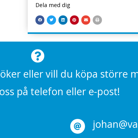
Dela med dig
söker eller vill du köpa större
ss på telefon eller e-post!
johan@val