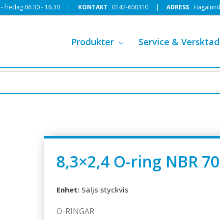
 fredag 06:30 - 16.30 |
KONTAKT
0142-600310
|
ADRESS
Hagalund
Produkter
Service & Versktad
8,3×2,4 O-ring NBR 70
Enhet:
Säljs styckvis
O-RINGAR