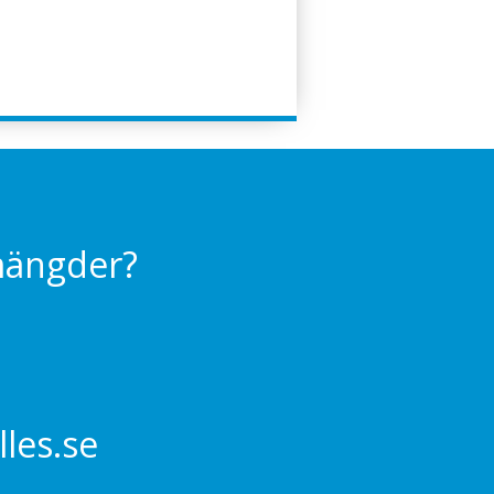
 mängder?
les.se