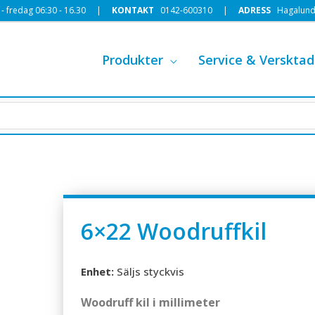
 fredag 06:30 - 16.30 |
KONTAKT
0142-600310
|
ADRESS
Hagalund
Produkter
Service & Versktad
6×22 Woodruffkil
Enhet:
Säljs styckvis
Woodruff kil i millimeter