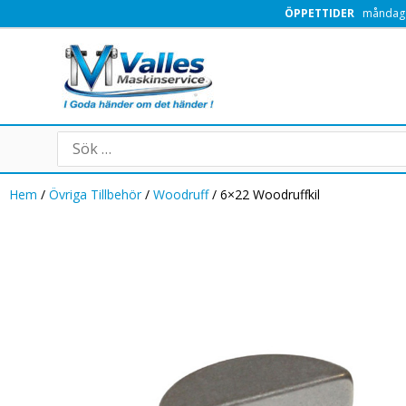
Hoppa
ÖPPETTIDER
måndag -
till
innehåll
Search
for:
Hem
/
Övriga Tillbehör
/
Woodruff
/ 6×22 Woodruffkil