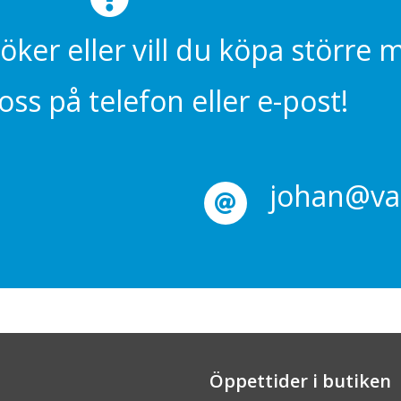
söker eller vill du köpa större
ss på telefon eller e-post!
johan@val
Öppettider i butiken