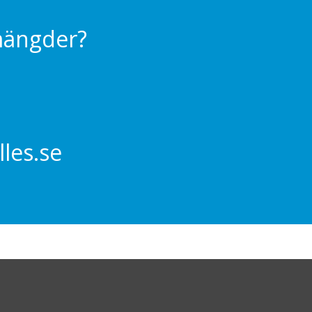
 mängder?
les.se