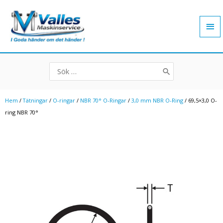
Hoppa
Hu
till
innehåll
Search
for:
Hem
/
Tätningar
/
O-ringar
/
NBR 70° O-Ringar
/
3,0 mm NBR O-Ring
/ 69,5×3,0 O-
ring NBR 70°