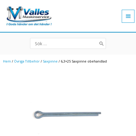
Hoppa
Hu
till
innehåll
Search
for:
Hem
/
Övriga Tillbehör
/
Saxpinne
/ 6,3×25 Saxpinne obehandlad