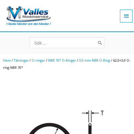
Hoppa
Hu
till
innehåll
Search
for:
Hem
/
Tätningar
/
O-ringar
/
NBR 70° O-Ringar
/
3,0 mm NBR O-Ring
/ 62,0×3,0 O-
ring NBR 70°