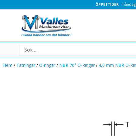
Hoppa
ÖPPETTIDER
måndag -
till
innehåll
Search
for:
Hem
/
Tätningar
/
O-ringar
/
NBR 70° O-Ringar
/
4,0 mm NBR O-Ri