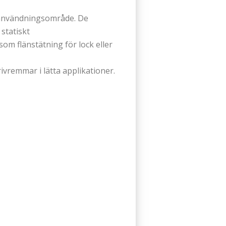
t användningsområde. De
statiskt
om flänstätning för lock eller
ivremmar i lätta applikationer.