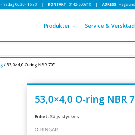
 fredag 06:30 - 16.30 |
KONTAKT
0142-600310
|
ADRESS
Hagalund
Produkter
Service & Versktad
ng
/ 53,0×4,0 O-ring NBR 70°
53,0×4,0 O-ring NBR 7
Enhet:
Säljs styckvis
O-RINGAR