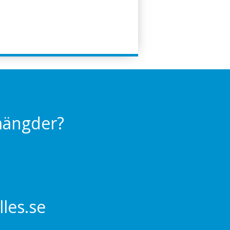
 mängder?
les.se