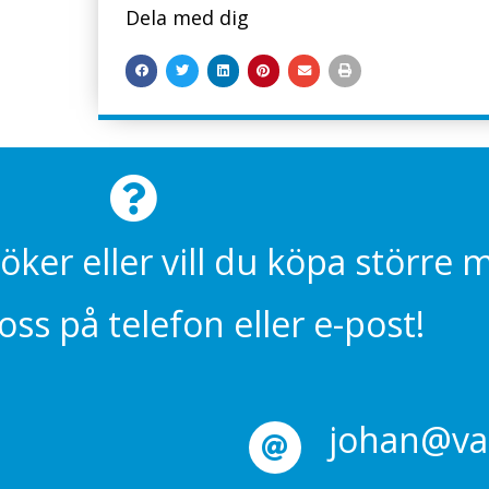
Dela med dig
söker eller vill du köpa större
ss på telefon eller e-post!
johan@val