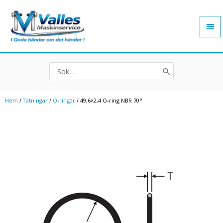
Hoppa
Hu
till
innehåll
Search
for:
Hem
/
Tätningar
/
O-ringar
/ 49,6×2,4 O-ring NBR 70°