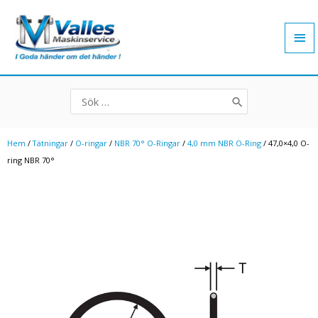
Hoppa
Hu
till
innehåll
Search
for:
Hem
/
Tätningar
/
O-ringar
/
NBR 70° O-Ringar
/
4,0 mm NBR O-Ring
/ 47,0×4,0 O-
ring NBR 70°