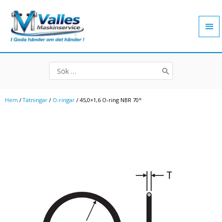
Hoppa
Hu
till
innehåll
Search
for:
Hem
/
Tätningar
/
O-ringar
/ 45,0×1,6 O-ring NBR 70°