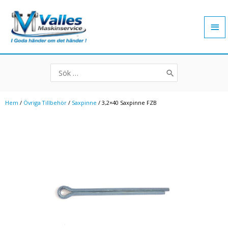
Hoppa
Hu
till
innehåll
Search
for:
Hem
/
Övriga Tillbehör
/
Saxpinne
/ 3,2×40 Saxpinne FZB