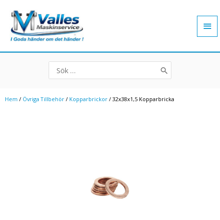
Hoppa
Hu
till
innehåll
Search
for:
Hem
/
Övriga Tillbehör
/
Kopparbrickor
/ 32x38x1,5 Kopparbricka