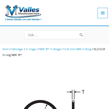
Hoppa
Hu
till
innehåll
Search
for:
Hem
/
Tätningar
/
O-ringar
/
NBR 70° O-Ringar
/
3,53 mm NBR O-Ring
/ 32,2×3,53
O-ring NBR 70°