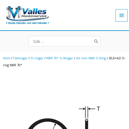
Hoppa
Hu
till
innehåll
Search
for:
Hem
/
Tätningar
/
O-ringar
/
NBR 70° O-Ringar
/
4,0 mm NBR O-Ring
/ 30,0×4,0 O-
ring NBR 70°