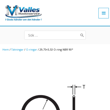
Hoppa
Hu
till
innehåll
Search
for:
Hem
/
Tätningar
/
O-ringar
/ 29,75×3,53 O-ring NBR 90°