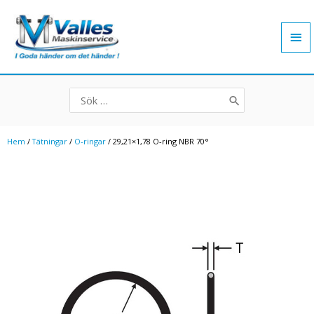
Hoppa
Hu
till
innehåll
Search
for:
Hem
/
Tätningar
/
O-ringar
/ 29,21×1,78 O-ring NBR 70°