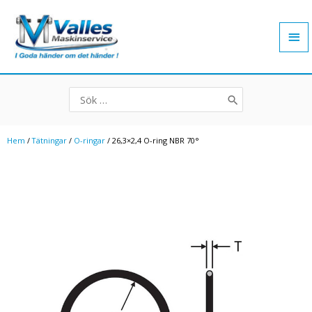
Hoppa
Hu
till
innehåll
Search
for:
Hem
/
Tätningar
/
O-ringar
/ 26,3×2,4 O-ring NBR 70°