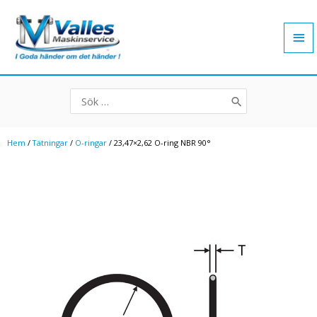
Hoppa
Hu
till
innehåll
Search
for:
Hem
/
Tätningar
/
O-ringar
/ 23,47×2,62 O-ring NBR 90°