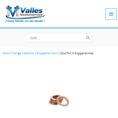
Hoppa
Hu
till
innehåll
Search
for:
Hem
/
Övriga Tillbehör
/
Kopparbrickor
/ 22x27x1,5 Kopparbricka