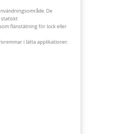
t användningsområde. De
statiskt
om flänstätning för lock eller
ivremmar i lätta applikationer.