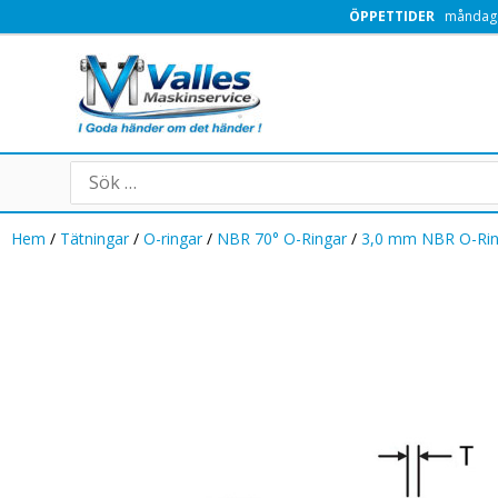
Hoppa
ÖPPETTIDER
måndag -
till
innehåll
Search
for:
Hem
/
Tätningar
/
O-ringar
/
NBR 70° O-Ringar
/
3,0 mm NBR O-Ri