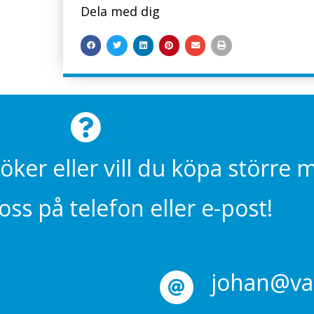
Dela med dig
söker eller vill du köpa större
ss på telefon eller e-post!
johan@val