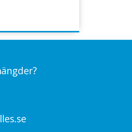
 mängder?
les.se