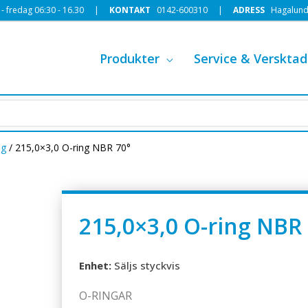
 fredag 06:30 - 16.30 |
KONTAKT
0142-600310
|
ADRESS
Hagalund
Produkter
Service & Versktad
ng
/ 215,0×3,0 O-ring NBR 70°
215,0×3,0 O-ring NBR
Enhet:
Säljs styckvis
O-RINGAR