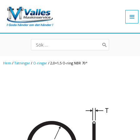
Hoppa
Hu
till
innehåll
Search
for:
Hem
/
Tätningar
/
O-ringar
/ 2,0×1,5 O-ring NBR 70°