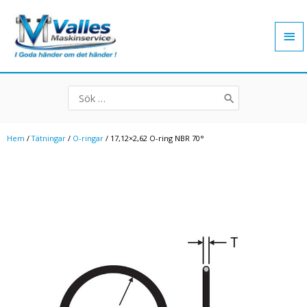
Hoppa
Hu
till
innehåll
Search
for:
Hem
/
Tätningar
/
O-ringar
/ 17,12×2,62 O-ring NBR 70°