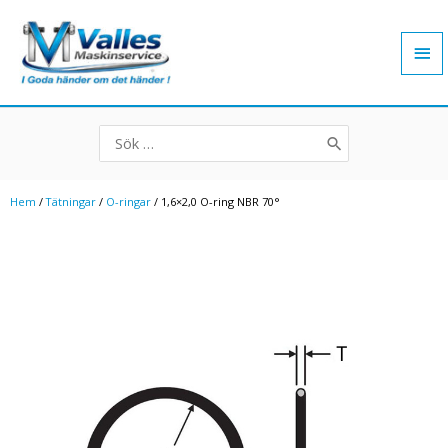
Hoppa
Hu
till
innehåll
Search
for:
Hem
/
Tätningar
/
O-ringar
/ 1,6×2,0 O-ring NBR 70°