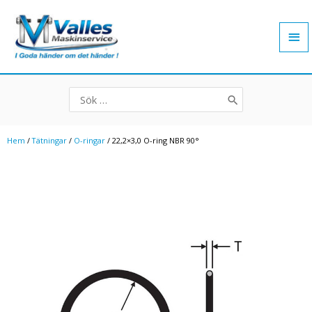
Hoppa
Hu
till
innehåll
Search
for:
Hem
/
Tätningar
/
O-ringar
/ 22,2×3,0 O-ring NBR 90°