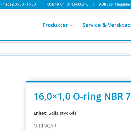
 fredag 06:30 - 16.30 |
KONTAKT
0142-600310
|
ADRESS
Hagalund
Produkter
Service & Versktad
16,0×1,0 O-ring NBR 7
Enhet:
Säljs styckvis
O-RINGAR