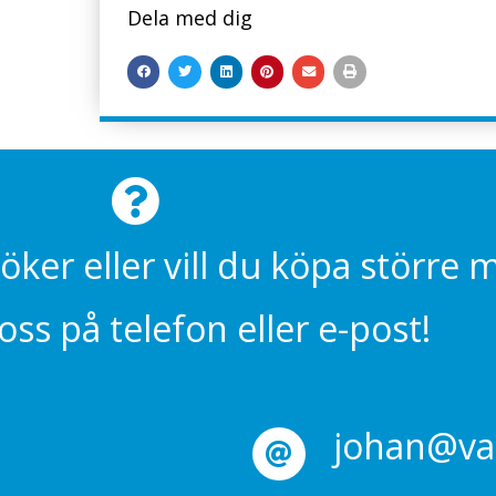
Dela med dig
söker eller vill du köpa större
ss på telefon eller e-post!
johan@val