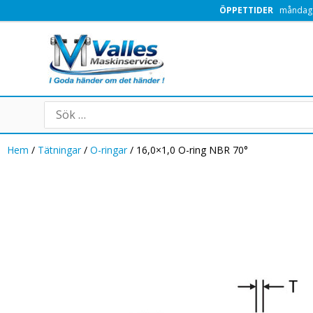
Hoppa
ÖPPETTIDER
måndag -
till
innehåll
Search
for:
Hem
/
Tätningar
/
O-ringar
/ 16,0×1,0 O-ring NBR 70°