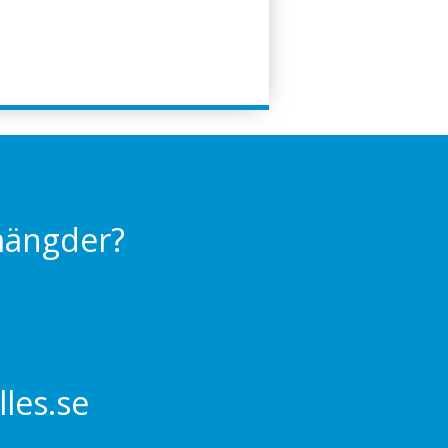
 mängder?
les.se