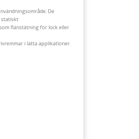
t användningsområde. De
statiskt
om flänstätning för lock eller
ivremmar i lätta applikationer.