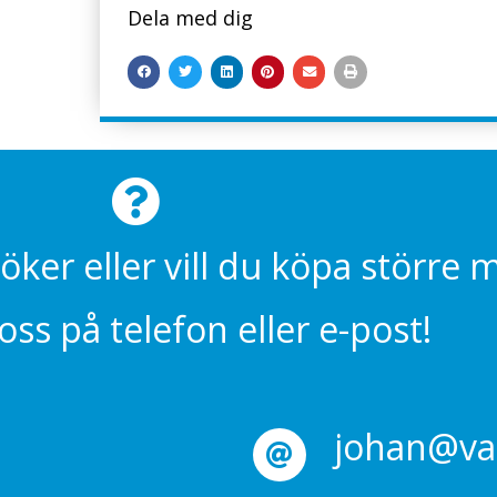
Dela med dig
söker eller vill du köpa större
ss på telefon eller e-post!
johan@val