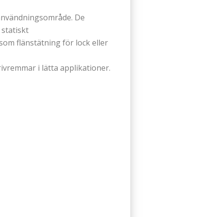
t användningsområde. De
statiskt
om flänstätning för lock eller
ivremmar i lätta applikationer.