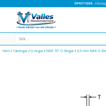
Hoppa
ÖPPETTIDER
måndag -
till
innehåll
Search
for:
Hem
/
Tätningar
/
O-ringar
/
NBR 70° O-Ringar
/
3,0 mm NBR O-Ri