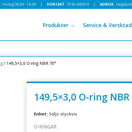
 fredag 06:30 - 16.30 |
KONTAKT
0142-600310
|
ADRESS
Hagalund
Produkter
Service & Versktad
ng
/ 149,5×3,0 O-ring NBR 70°
149,5×3,0 O-ring NBR
Enhet:
Säljs styckvis
O-RINGAR