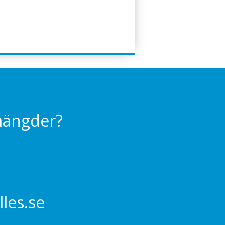
 mängder?
les.se