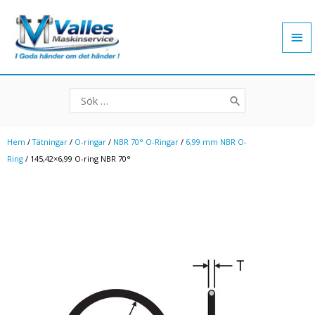
Hoppa
Hu
till
innehåll
Search
for:
Hem
/
Tätningar
/
O-ringar
/
NBR 70° O-Ringar
/
6,99 mm NBR O-
Ring
/ 145,42×6,99 O-ring NBR 70°