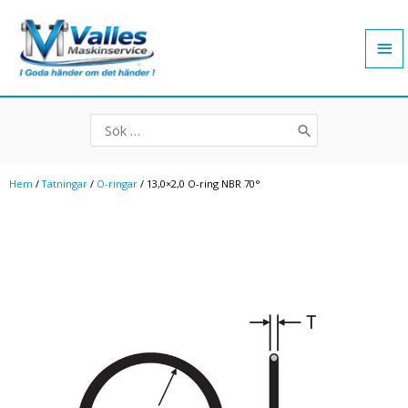
Hoppa
Hu
till
innehåll
Search
for:
Hem
/
Tätningar
/
O-ringar
/ 13,0×2,0 O-ring NBR 70°