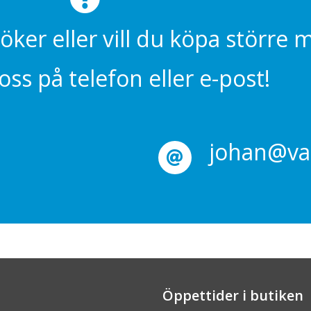
söker eller vill du köpa större
ss på telefon eller e-post!
johan@val
Öppettider i butiken