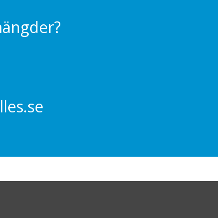
 mängder?
les.se