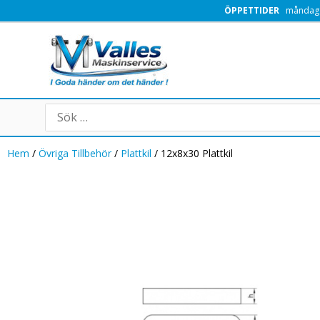
Hoppa
ÖPPETTIDER
måndag -
till
innehåll
Search
for:
Hem
/
Övriga Tillbehör
/
Plattkil
/ 12x8x30 Plattkil