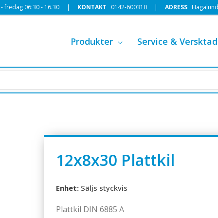
 fredag 06:30 - 16.30 |
KONTAKT
0142-600310
|
ADRESS
Hagalund
Produkter
Service & Versktad
12x8x30 Plattkil
Enhet:
Säljs styckvis
Plattkil DIN 6885 A