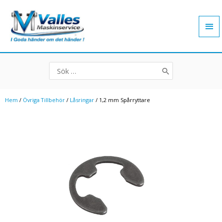
Hoppa
Hu
till
innehåll
Search
for:
Hem
/
Övriga Tillbehör
/
Låsringar
/ 1,2 mm Spårryttare