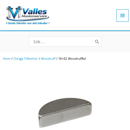
Hoppa
Hu
till
innehåll
Search
for:
Hem
/
Övriga Tillbehör
/
Woodruff
/ 10×32 Woodruffkil