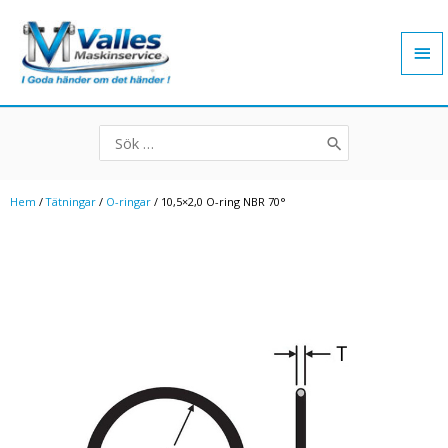
Hoppa
Hu
till
innehåll
Search
for:
Hem
/
Tätningar
/
O-ringar
/ 10,5×2,0 O-ring NBR 70°