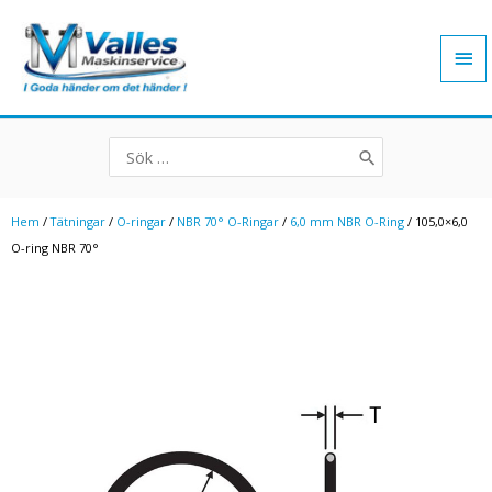
Hoppa
Hu
till
innehåll
Search
for:
Hem
/
Tätningar
/
O-ringar
/
NBR 70° O-Ringar
/
6,0 mm NBR O-Ring
/ 105,0×6,0
O-ring NBR 70°