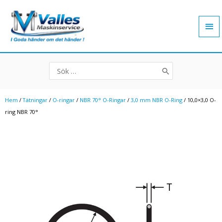
Hoppa
Hu
till
innehåll
Search
for:
Hem
/
Tätningar
/
O-ringar
/
NBR 70° O-Ringar
/
3,0 mm NBR O-Ring
/ 10,0×3,0 O-
ring NBR 70°