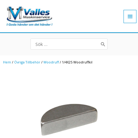
Hoppa
Hu
till
innehåll
Search
for:
Hem
/
Övriga Tillbehör
/
Woodruff
/ 1/4X25 Woodruffkil